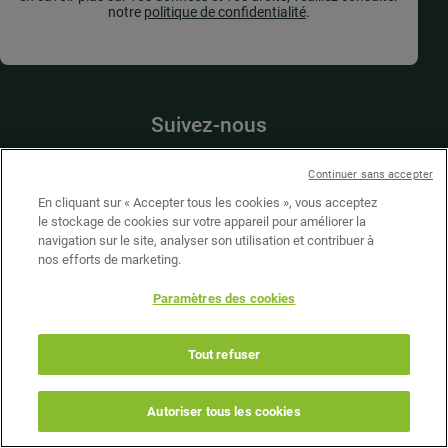
notre
politique de confidentialité
.
Suivez-nous
Continuer sans accepter
En cliquant sur « Accepter tous les cookies », vous acceptez
Presse
le stockage de cookies sur votre appareil pour améliorer la
Nous soutenir
navigation sur le site, analyser son utilisation et contribuer à
Nous contacter
nos efforts de marketing.
Nous rejoindre
Paramètres des cookies
©2026 Teragir
Tout refuser
Mentions légales
Site internet : Adveris
Autoriser tous les cookies