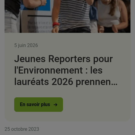
5 juin 2026
Jeunes Reporters pour
l'Environnement : les
lauréats 2026 prennent
la parole à France
Télévisions
En savoir plus
25 octobre 2023