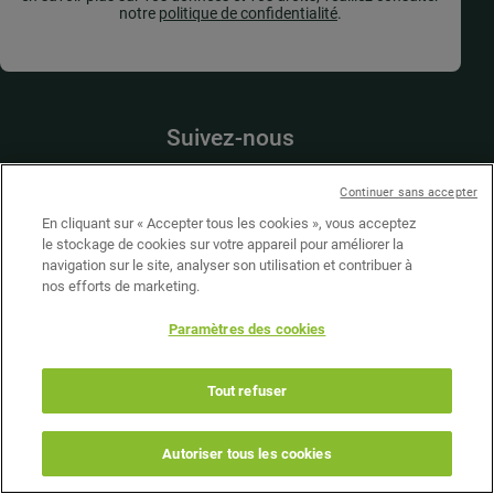
notre
politique de confidentialité
.
Suivez-nous
Continuer sans accepter
En cliquant sur « Accepter tous les cookies », vous acceptez
Presse
le stockage de cookies sur votre appareil pour améliorer la
Nous soutenir
navigation sur le site, analyser son utilisation et contribuer à
Nous contacter
nos efforts de marketing.
Nous rejoindre
Paramètres des cookies
©2026 Teragir
Tout refuser
Mentions légales
Site internet : Adveris
Autoriser tous les cookies