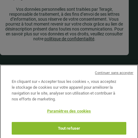
Vos données personnelles sont traitées par Teragir,
responsable de traitement, à des fins d’envoi de ses lettres
d’information, sous réserve de votre consentement. Vous
pourrez à tout moment revenir sur votre choix grâce au lien de
désinscription présent dans toutes nos communications. Pour
en savoir plus sur vos données et vos droits, veuillez consulter
notre
politique de confidentialité
.
Suivez-nous
Continuer sans accepter
En cliquant sur « Accepter tous les cookies », vous acceptez
le stockage de cookies sur votre appareil pour améliorer la
navigation sur le site, analyser son utilisation et contribuer à
Presse
nos efforts de marketing.
Nous soutenir
Paramètres des cookies
Nous contacter
Nous rejoindre
Tout refuser