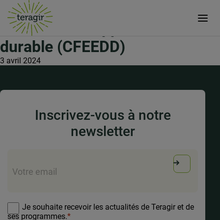
l’éducation à l’environnement
vers un développement
durable (CFEEDD)
3 avril 2024
Inscrivez-vous à notre
newsletter
E-
mail
*
RGPD
*
Je souhaite recevoir les actualités de Teragir et de
ses programmes.
*