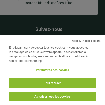
notre
politique de confidentialité
.
Suivez-nous
Continuer sans accepter
En cliquant sur « Accepter tous les cookies », vous acceptez
Presse
le stockage de cookies sur votre appareil pour améliorer la
Nous soutenir
navigation sur le site, analyser son utilisation et contribuer à
Nous contacter
nos efforts de marketing.
Nous rejoindre
Paramètres des cookies
©2026 Teragir
Tout refuser
Mentions légales
Site internet : Adveris
Autoriser tous les cookies