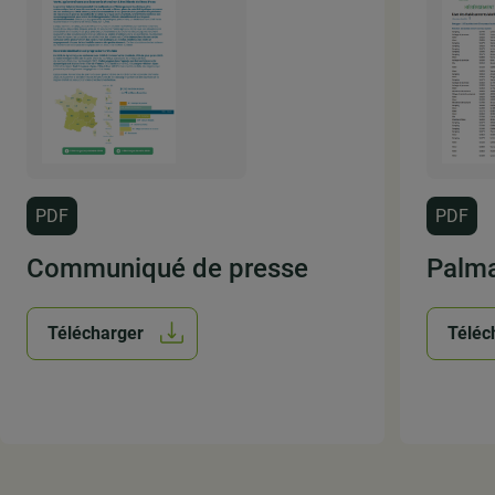
PDF
PDF
Communiqué de presse
Palm
Télécharger
Téléc